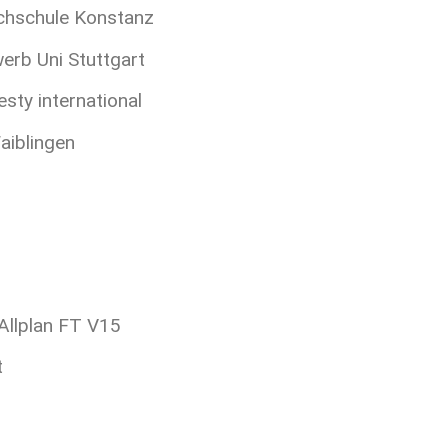
chschule Konstanz
erb Uni Stuttgart
sty international
aiblingen
llplan FT V15
t