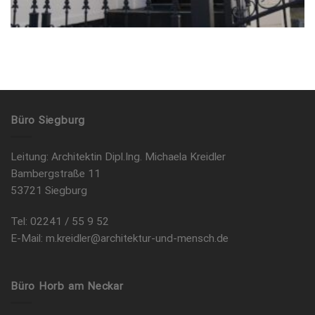
Büro Siegburg
Leitung: Architektin Dipl.Ing. Michaela Kreidler
Bambergstraße 11
53721 Siegburg
Tel: 02241 / 55 9 52
E-Mail: m.kreidler@architektur-und-mensch.de
Büro Horb am Neckar